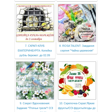
7. СКРАП-КЛУБ
8. ROSA TALENT: Завдання
ЕКАТЕРИНБУРГА: Копейка
серпня "Чайна церемонія"
рубль бережет. до 02.09
9. Секрет Вдохновения:
10. Скрепочка-Скрап:Яркие
Задание "Птичьи трели"! ОЭ
фрукты/ОЭ-фрукты/ягоды до