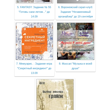
5. FANTASY: Задание № 55
6. Воронежский скрап-клуб:
"Готовь сани летом..." до
Задание "Незаменимый
14.09
органайзер" до 19 сентября
7. Мемуарис. : Задание-игра
8. Мuscari "Музыка в моей
"Секретный ингредиент" до
душе"
13.09