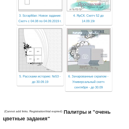
3. ScrapMan: Новое задание:
4. ЯрСК: Скетч 52 до
Скетч с 04.08 по 04.09.2019 г.
14.09.19г
5. Расскажи историю: №53 -
6. Зачарованные скрапом -
до 30.09.19
Универсальный скетч
сентября - до 30.09
Палитры и "очень
(Cannot add links. Registration/trial expired)
цветные задания"