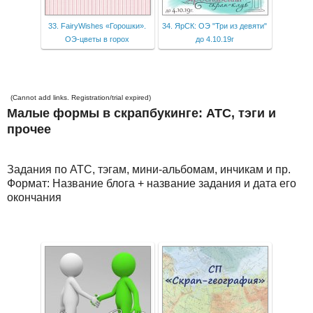
33. FairyWishes «Горошки».
34. ЯрСК: ОЭ "Три из девяти"
ОЭ-цветы в горох
до 4.10.19г
(Cannot add links. Registration/trial expired)
Малые формы в скрапбукинге: АТС, тэги и
прочее
Задания по АТС, тэгам, мини-альбомам, инчикам и пр.
Формат: Название блога + название задания и дата его
окончания