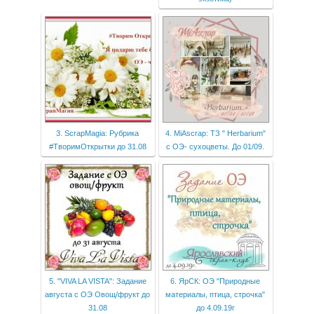
3. ScrapMagia: Рубрика
4. MiAscrap: ТЗ " Herbarium"
#ТворимОткрытки до 31.08
с ОЭ- сухоцветы. До 01/09.
5. "VIVA LA VISTA": Задание
6. ЯрСК: ОЭ "Природные
августа с ОЭ Овощ/фрукт до
материалы, птица, строчка"
31.08
до 4.09.19г