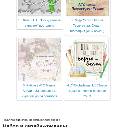
1. Обмен АТС. "Посиделки за
2. MagicScrap - Магия
скрапом" постоянно
Творчества: Скрап-
география (АТС-обмен)
3. Рубрика АТС Мания.
4. ATC-challenge: ЦВЕТовое
Август - Зачарованные
задание – черно-белое до
скрапом до 24 сентября
25.09
(Cannot add links. Registration/trial expired)
Набор в дизайн-команды