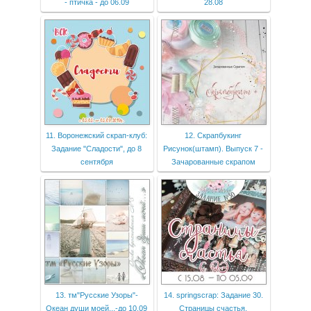
- птичка - до 06.09
28.08
11. Воронежский скрап-клуб:
12. Скрапбукинг
Задание "Сладости", до 8
Рисунок(штамп). Выпуск 7 -
сентября
Зачарованные скрапом
13. тм"Русские Узоры"-
14. springscrap: Задание 30.
Океан души моей...-до 10.09
Страницы счастья.