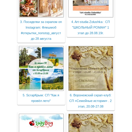
3. Посиделки за скрапом on
4. Art-studia Zolushka : СП
Instagram: Флешмоб
"ШКОЛЬНЫЙ РОМАН" 1
#открытки_nonstop_август
этап до 28.08.19г.
до 28 августа
5. ScrapКрым: СП "Как я
6. Воронежский скрап-клуб:
провёл лето"
СП «Семейные истории» . 2
этап, 20.08-27.08