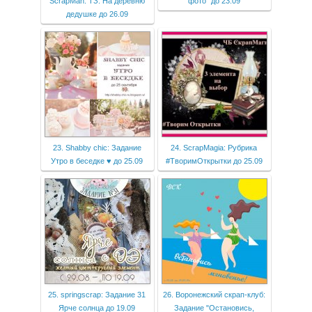
ScrapMan: ТЗ: На деревню
фото" до 23.09
дедушке до 26.09
23. Shabby chic: Задание
24. ScrapMagia: Рубрика
Утро в беседке ♥ до 25.09
#ТворимОткрытки до 25.09
25. springscrap: Задание 31
26. Воронежский скрап-клуб:
Ярче солнца до 19.09
Задание "Остановись,