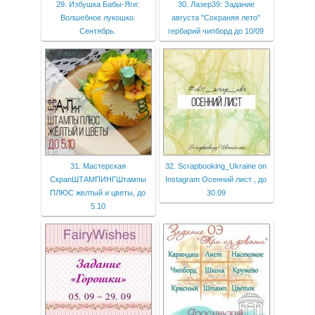
29. Избушка Бабы-Яги:
30. Лазер39: Задание
Волшебное лукошко.
августа "Сохраняя лето"
Сентябрь.
гербарий чипборд до 10/09
31. Мастерская
32. Scrapbooking_Ukraine on
СкрапШТАМПИНГШтампы
Instagram Осенний лист , до
ПЛЮС желтый и цветы, до
30.09
5.10