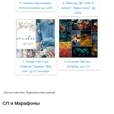
5. Глубины подсознания:
6. MiAscrap: ДВ " Gifts of
«Ретроспектива» до 12/09
autumn" -"Дары осени". До
15/09.
7. Vintage Cafe Card
8. Осенняя ЛИСтва -
Challenge: Задание "Blue
ScrapEgo, до 3.10
color" до 27 сентября
(Cannot add links. Registration/trial expired)
СП и Марафоны